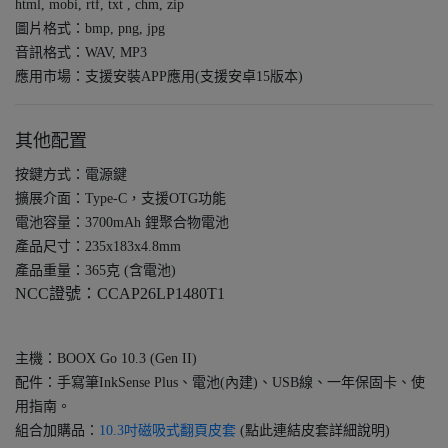
html, mobi, rtf, txt , chm, zip
圖片格式：bmp, png, jpg
音訊格式：WAV, MP3
應用市場：支援安裝APP應用(支援安卓15版本)
其他配置
按鍵方式：電源鍵
擴展介面：Type-C，支援OTG功能
電池容量：3700mAh 鋰聚合物電池
產品尺寸：235x183x4.8mm
產品重量：365克 (含電池)
NCC證號：CCAP26LP1480T1
主機：BOOX Go 10.3 (Gen II)
配件：手寫筆InkSense Plus、電池(內建)、USB線、一年保固卡、使
用指南。
組合加購品：
10.3吋磁吸式翻頁皮套
(點此連結皮套詳細說明)