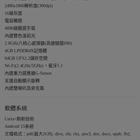
2480x1860解析度(300dpi)
16級灰度
電容觸摸
4096級壓感手寫
內建雙色溫前光
2.0GHz八核心處理器(高通驍龍690)
4GB LPDDR4X記憶體
64GB UFS2.2儲存空間
，
Wi-Fi(2.4GHz/5GHz)
藍牙5.1
內建重力感應器G-Sensor
支援自動顯示旋轉
內建雙喇叭及麥克風
軟體系統
Carta+刷新技術
Android 15系統
文檔格式：pdf(最大2GB), djvu, cbr, cbz, azw3, doc, docx, epub, fb2,