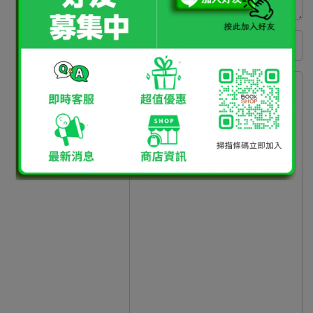
計畫需求日期
*
：
備註事項
*
：