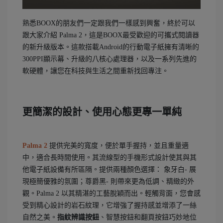
熟悉BOOX的朋友們一定跟我們一樣感到興奮，終於可以
跟大家介紹 Palma 2，這是BOOX最受歡迎的可攜式閱讀器
的新升級版本。這款搭載Android的行動電子紙擁有清晰的
300PPI顯示幕、升級的八核心處理器，以及一系列先進的
軟硬體，讓您在科技與生活之間重新找回專注。
更簡潔的設計、使用心態更專一單純
Palma 2
提供完美的寬度，便於單手握持，並且重量適
中，適合長時間使用。其流線型的手機形式設計使其與其
他電子紙設備有所區隔。提供兩種顏色選擇： 象牙白- 展
現極簡優雅的氛圍；尊爵黑- 則帶來更為低調、精緻的外
觀。Palma 2 以其精湛的工藝脫穎而出。輕觸背面，您會感
受到精心設計的岩石紋理，它增強了握持感並增添了一絲
自然之美。
指紋辨識按鈕
、智慧按鈕和翻頁按鈕巧妙地位