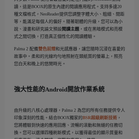
讀，這是BOOX的原生內建的閱讀應用程式。支持多達20
種文檔格式，NeoReader提供您調整字體大小、粗細、間距
等，能滿足每個人的偏好。隨著韌體的升級，您可以為小
說、漫畫和研究論文預設
閱讀主題
，或在黑暗模式和亮模
式之間切換，打造真正個性化的閱讀體驗。
Palma 2 配備
雙色前燈
和光感應器，讓您隨時沉浸在喜愛的
故事中。柔和的光線均勻地照射在類紙質的螢幕上，照亮
您白天和晚上的悠閒時光。
強大性能的Android開放作業系統
由升級的八核心處理器，Palma 2 為您的所有任務提供令人
印象深刻的性能。結合BOOX獨家的
BSR超級刷新技術
，
您將體驗到快速的應用回應、流暢的滾動和無縫的任務切
換。您可以選擇四種刷新模式，以獲得最佳的顯示質量和