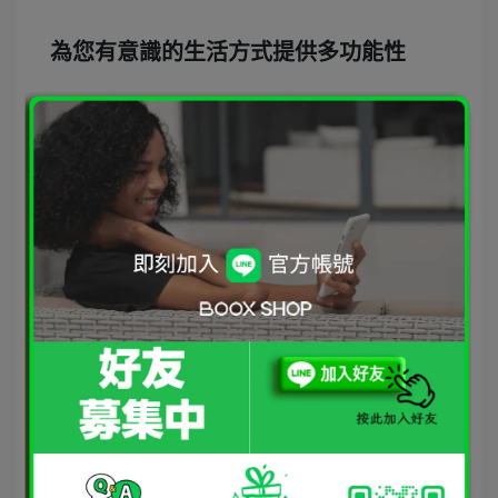
為您有意識的生活方式提供多功能性
Palma 2 是您有意識生活的伴侶，功能比您想像的更為多
樣。除了卓越的閱讀功能外，
Palma 2
的先進硬體和軟體
使其能在您的生活中扮演多重角色。雙麥克風和揚聲器使
其成為便攜的音樂和播客播放器，而配備 LED 閃光燈的
16MP相機則可作為辦公室中的便捷掃描儀。最新的固件包
括一個
AI助手
，隨時準備回答您的任何問題。